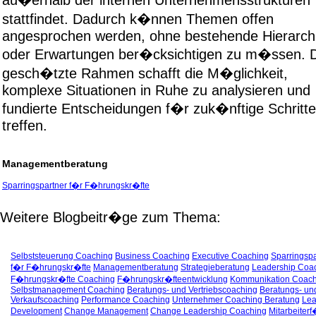
stattfindet. Dadurch k�nnen Themen offen
angesprochen werden, ohne bestehende Hierarch
oder Erwartungen ber�cksichtigen zu m�ssen. D
gesch�tzte Rahmen schafft die M�glichkeit,
komplexe Situationen in Ruhe zu analysieren und
fundierte Entscheidungen f�r zuk�nftige Schritte
treffen.
Managementberatung
Sparringspartner f�r F�hrungskr�fte
Weitere Blogbeitr�ge zum Thema:
Selbststeuerung Coaching
Business Coaching
Executive Coaching
Sparringspa
f�r F�hrungskr�fte
Managementberatung
Strategieberatung
Leadership Coa
F�hrungskr�fte Coaching
F�hrungskr�fteentwicklung
Kommunikation Coach
Selbstmanagement Coaching
Beratungs- und Vertriebscoaching
Beratungs- un
Verkaufscoaching
Performance Coaching
Unternehmer Coaching Beratung
Lea
Development
Change Management
Change Leadership Coaching
Mitarbeiter