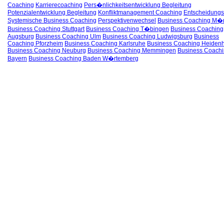
Coaching
Karrierecoaching
Pers�nlichkeitsentwicklung Begleitung
Potenzialentwicklung Begleitung
Konfliktmanagement Coaching
Entscheidungs
Systemische Business Coaching
Perspektivenwechsel
Business Coaching M�
Business Coaching Stuttgart
Business Coaching T�bingen
Business Coaching
Augsburg
Business Coaching Ulm
Business Coaching Ludwigsburg
Business
Coaching Pforzheim
Business Coaching Karlsruhe
Business Coaching Heiden
Business Coaching Neuburg
Business Coaching Memmingen
Business Coach
Bayern
Business Coaching Baden W�rtemberg