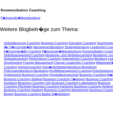
Kommunikation Coaching
F�hrungskr�fteentwicklung
Weitere Blogbeitr�ge zum Thema:
Selbststeuerung Coaching
Business Coaching
Executive Coaching
Sparringspa
f�r F�hrungskr�fte
Managementberatung
Strategieberatung
Leadership Coa
F�hrungskr�fte Coaching
F�hrungskr�fteentwicklung
Kommunikation Coach
Selbstmanagement Coaching
Beratungs- und Vertriebscoaching
Beratungs- un
Verkaufscoaching
Performance Coaching
Unternehmer Coaching Beratung
Lea
Development
Change Management
Change Leadership Coaching
Mitarbeiter
Coaching
Karrierecoaching
Pers�nlichkeitsentwicklung Begleitung
Potenzialentwicklung Begleitung
Konfliktmanagement Coaching
Entscheidungs
Systemische Business Coaching
Perspektivenwechsel
Business Coaching M�
Business Coaching Stuttgart
Business Coaching T�bingen
Business Coaching
Augsburg
Business Coaching Ulm
Business Coaching Ludwigsburg
Business
Coaching Pforzheim
Business Coaching Karlsruhe
Business Coaching Heiden
Business Coaching Neuburg
Business Coaching Memmingen
Business Coach
Bayern
Business Coaching Baden W�rtemberg