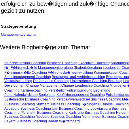
erfolgreich zu bew�ltigen und zuk�nftige Chanc
gezielt zu nutzen.
Strategieberatung
Managementberatung
Weitere Blogbeitr�ge zum Thema:
Selbststeuerung Coaching
Business Coaching
Executive Coaching
Sparringspa
f�r F�hrungskr�fte
Managementberatung
Strategieberatung
Leadership Coa
F�hrungskr�fte Coaching
F�hrungskr�fteentwicklung
Kommunikation Coach
Selbstmanagement Coaching
Beratungs- und Vertriebscoaching
Beratungs- un
Verkaufscoaching
Performance Coaching
Unternehmer Coaching Beratung
Lea
Development
Change Management
Change Leadership Coaching
Mitarbeiter
Coaching
Karrierecoaching
Pers�nlichkeitsentwicklung Begleitung
Potenzialentwicklung Begleitung
Konfliktmanagement Coaching
Entscheidungs
Systemische Business Coaching
Perspektivenwechsel
Business Coaching M�
Business Coaching Stuttgart
Business Coaching T�bingen
Business Coaching
Augsburg
Business Coaching Ulm
Business Coaching Ludwigsburg
Business
Coaching Pforzheim
Business Coaching Karlsruhe
Business Coaching Heiden
Business Coaching Neuburg
Business Coaching Memmingen
Business Coach
Bayern
Business Coaching Baden W�rtemberg