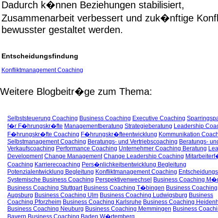
Dadurch k�nnen Beziehungen stabilisiert,
Zusammenarbeit verbessert und zuk�nftige Konfl
bewusster gestaltet werden.
Entscheidungsfindung
Konfliktmanagement Coaching
Weitere Blogbeitr�ge zum Thema:
Selbststeuerung Coaching
Business Coaching
Executive Coaching
Sparringspa
f�r F�hrungskr�fte
Managementberatung
Strategieberatung
Leadership Coa
F�hrungskr�fte Coaching
F�hrungskr�fteentwicklung
Kommunikation Coach
Selbstmanagement Coaching
Beratungs- und Vertriebscoaching
Beratungs- un
Verkaufscoaching
Performance Coaching
Unternehmer Coaching Beratung
Lea
Development
Change Management
Change Leadership Coaching
Mitarbeiter
Coaching
Karrierecoaching
Pers�nlichkeitsentwicklung Begleitung
Potenzialentwicklung Begleitung
Konfliktmanagement Coaching
Entscheidungs
Systemische Business Coaching
Perspektivenwechsel
Business Coaching M�
Business Coaching Stuttgart
Business Coaching T�bingen
Business Coaching
Augsburg
Business Coaching Ulm
Business Coaching Ludwigsburg
Business
Coaching Pforzheim
Business Coaching Karlsruhe
Business Coaching Heiden
Business Coaching Neuburg
Business Coaching Memmingen
Business Coach
Bayern
Business Coaching Baden W�rtemberg