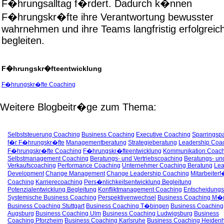
F�hrungsalltag f�rdert. Dadurch k�nnen
F�hrungskr�fte ihre Verantwortung bewusster
wahrnehmen und ihre Teams langfristig erfolgreic
begleiten.
F�hrungskr�fteentwicklung
F�hrungskr�fte Coaching
Weitere Blogbeitr�ge zum Thema:
Selbststeuerung Coaching
Business Coaching
Executive Coaching
Sparringspa
f�r F�hrungskr�fte
Managementberatung
Strategieberatung
Leadership Coa
F�hrungskr�fte Coaching
F�hrungskr�fteentwicklung
Kommunikation Coach
Selbstmanagement Coaching
Beratungs- und Vertriebscoaching
Beratungs- un
Verkaufscoaching
Performance Coaching
Unternehmer Coaching Beratung
Lea
Development
Change Management
Change Leadership Coaching
Mitarbeiter
Coaching
Karrierecoaching
Pers�nlichkeitsentwicklung Begleitung
Potenzialentwicklung Begleitung
Konfliktmanagement Coaching
Entscheidungs
Systemische Business Coaching
Perspektivenwechsel
Business Coaching M�
Business Coaching Stuttgart
Business Coaching T�bingen
Business Coaching
Augsburg
Business Coaching Ulm
Business Coaching Ludwigsburg
Business
Coaching Pforzheim
Business Coaching Karlsruhe
Business Coaching Heiden