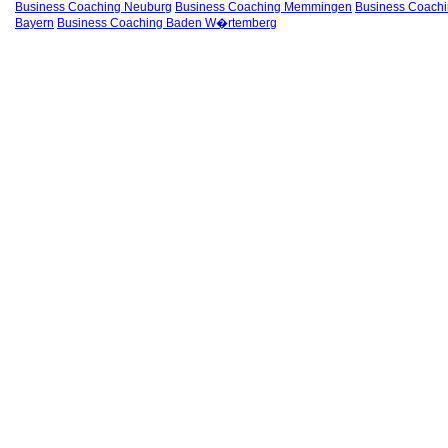
Business Coaching Neuburg
Business Coaching Memmingen
Business Coach
Bayern
Business Coaching Baden W�rtemberg