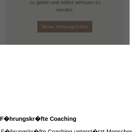
F�hrungskr�fte Coaching
F�hrungskr�fte Coaching unterst�tzt Menschen