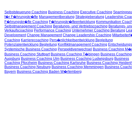
Selbststeuerung Coaching
Business Coaching
Executive Coaching
Sparringspa
f�r F�hrungskr�fte
Managementberatung
Strategieberatung
Leadership Coa
F�hrungskr�fte Coaching
F�hrungskr�fteentwicklung
Kommunikation Coach
Selbstmanagement Coaching
Beratungs- und Vertriebscoaching
Beratungs- un
Verkaufscoaching
Performance Coaching
Unternehmer Coaching Beratung
Lea
Development
Change Management
Change Leadership Coaching
Mitarbeiter
Coaching
Karrierecoaching
Pers�nlichkeitsentwicklung Begleitung
Potenzialentwicklung Begleitung
Konfliktmanagement Coaching
Entscheidungs
Systemische Business Coaching
Perspektivenwechsel
Business Coaching M�
Business Coaching Stuttgart
Business Coaching T�bingen
Business Coaching
Augsburg
Business Coaching Ulm
Business Coaching Ludwigsburg
Business
Coaching Pforzheim
Business Coaching Karlsruhe
Business Coaching Heiden
Business Coaching Neuburg
Business Coaching Memmingen
Business Coach
Bayern
Business Coaching Baden W�rtemberg